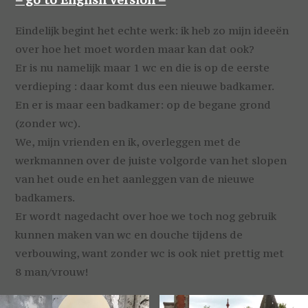
Eindelijk begint het echte werk: ik heb zo mijn ideeën
over hoe het moet worden maar kan dat ook?
Er is nu namelijk maar 1 wc en die is op de eerste
verdieping : daar komt dus een nieuwe badkamer.
En er is maar een badkamer: op de begane grond
(zonder wc).
We, mijn vrienden en ik, overleggen met de
werkmannen over de juiste volgorde van het slopen
van het oude en het aanleggen van de nieuwe
badkamers.
Er wordt nagedacht over hoe we toch nog gebruik
kunnen maken van wc en douche tijdens de
verbouwing, want zonder wc is ook niet prettig met
8 man/vrouw!