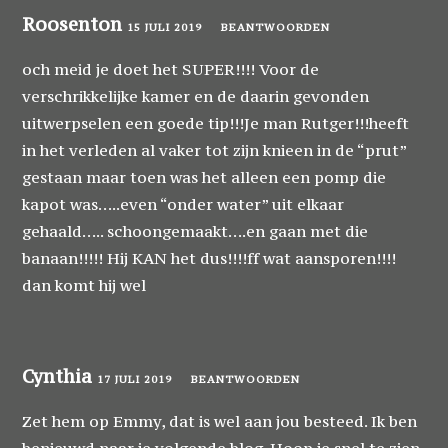
Roosenton
15 JULI 2019
BEANTWOORDEN
och meid je doet het SUPER!!!! Voor de
verschrikkelijke kamer en de daarin gevonden
uitwerpselen een goede tip!!!Je man Rutger!!!heeft
in het verleden al vaker tot zijn knieen in de “prut”
gestaan maar toen was het alleen een pomp die
kapot was…..even “onder water” uit elkaar
gehaald….. schoongemaakt….en gaan met die
banaan!!!!! Hij KAN het dus!!!!ff wat aansporen!!!!
dan komt hij wel
Cynthia
17 JULI 2019
BEANTWOORDEN
Zet hem op Emmy, dat is wel aan jou besteed. Ik ben
benieuwd naar je volgende blog. Hoop je snel te zien