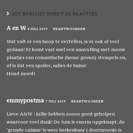
DIT BERICHT HEEFT 22 REACTIES
A en W
4 JULI 2019
BEANTWOORDEN
Wat valt er een hoop te vertellen, is er ook al veel
gedaan! Er komt vast snel een aanvulling met mooie
plaatjes van romantische (home grown) stempels en,
of is dat een spoiler, salles de bains!
Houd moed!
emmypostma
7 JULI 2019
BEANTWOORDEN
Lieve A&W : jullie hebben zoooo goed geholpen
waarvoor veel dank! De tuin is enorm opgeknapt, de
‘grande cuisine’ is weer herkenbaar ( doornroosje is