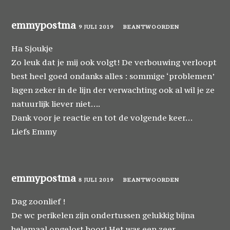
emmypostma
9 JULI 2019
BEANTWOORDEN
Ha Sjoukje
Zo leuk dat je mij ook volgt! De verbouwing verloopt
best heel goed ondanks alles : sommige ‘problemen’
lagen zeker in de lijn der verwachting ook al wil je ze
natuurlijk liever niet….
Dank voor je reactie en tot de volgende keer…
Liefs Emmy
emmypostma
8 JULI 2019
BEANTWOORDEN
Dag zoonlief !
De wc perikelen zijn ondertussen gelukkig bijna
helemaal opgelost hoor! Het was een zeer