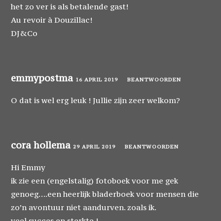
het zo ver is als betalende gast!
Au revoir à Douzillac!
DJ&Co
emmypostma
16 APRIL 2019
BEANTWOORDEN
O dat is wel erg leuk ! Jullie zijn zeer welkom?
cora hollema
29 APRIL 2019
BEANTWOORDEN
Hi Emmy
ik zie een (engelstalig) fotoboek voor me gek
genoeg….een heerlijk bladerboek voor mensen die
zo’n avontuur niet aandurven. zoals ik.
veel succes en sterkte !