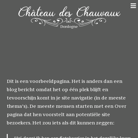
Ga
naar
inhoud
Dit is een voorbeeldpagina. Het is anders dan een
blog bericht omdat het op één plek blijft en
tevoorschijn komt in je site navigatie (in de meeste
thema’s). De meeste mensen starten met een Over
pagina dat hen voorstelt aan potentiële site
bezoekers. Het zou iets als dit kunnen zeggen:
Hoi daar! Ik ben een fietskoerier in het dagelijks leven